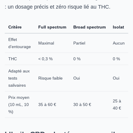
: un dosage précis et zéro risque lié au THC.
Critère
Full spectrum
Broad spectrum
Isolat
Effet
Maximal
Partiel
Aucun
d’entourage
THC
< 0,3 %
0 %
0 %
Adapté aux
tests
Risque faible
Oui
Oui
salivaires
Prix moyen
25 à
(10 mL, 10
35 à 60 €
30 à 50 €
40 €
%)