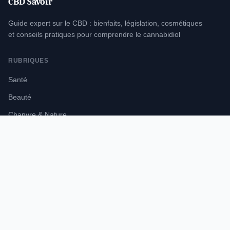
CBD Savoir
Guide expert sur le CBD : bienfaits, législation, cosmétiques
et conseils pratiques pour comprendre le cannabidiol
RUBRIQUES
Santé
Beauté
Chanvre & Nature
Législation
LE SITE
À propos
Contact
Mentions légales