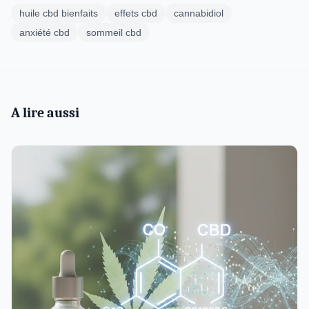
huile cbd bienfaits
effets cbd
cannabidiol
anxiété cbd
sommeil cbd
A lire aussi