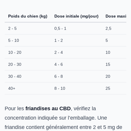
Poids du chien (kg)
Dose initiale (mg/jour)
Dose maxima
2 - 5
0,5 - 1
2,5
5 - 10
1 - 2
5
10 - 20
2 - 4
10
20 - 30
4 - 6
15
30 - 40
6 - 8
20
40+
8 - 10
25
Pour les
friandises au CBD
, vérifiez la
concentration indiquée sur l’emballage. Une
friandise contient généralement entre 2 et 5 mg de