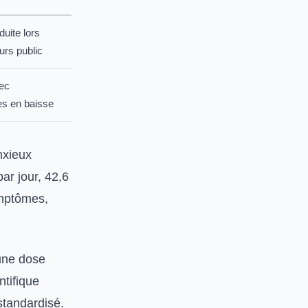
duite lors
urs public
ec
s en baisse
nxieux
ar jour, 42,6
ymptômes,
 une dose
ntifique
tandardisé.