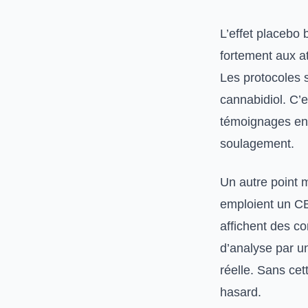
L’effet placebo b
fortement aux at
Les protocoles s
cannabidiol. C’e
témoignages en l
soulagement.
Un autre point m
emploient un CB
affichent des co
d’analyse par un
réelle. Sans cet
hasard.