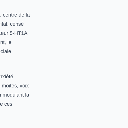
, centre de la
ntal, censé
pteur 5-HT1A
nt, le
ciale
nxiété
 moites, voix
n modulant la
de ces