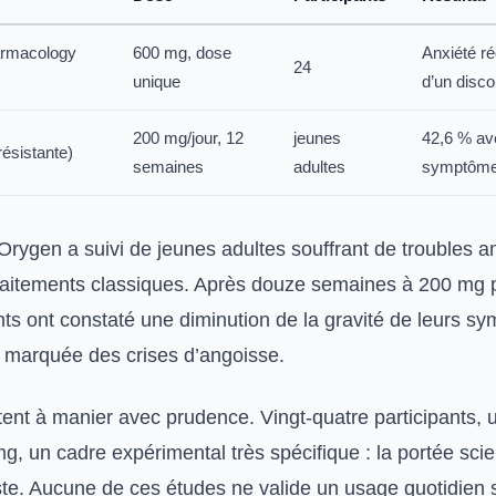
rmacology
600 mg, dose
Anxiété ré
24
unique
d’un disco
200 mg/jour, 12
jeunes
42,6 % av
résistante)
semaines
adultes
symptôme
’Orygen a suivi de jeunes adultes souffrant de troubles a
traitements classiques. Après douze semaines à 200 mg p
nts ont constaté une diminution de la gravité de leurs s
 marquée des crises d’angoisse.
stent à manier avec prudence. Vingt-quatre participants,
, un cadre expérimental très spécifique : la portée scie
. Aucune de ces études ne valide un usage quotidien s