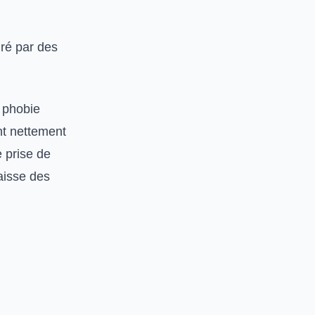
dré par des
e phobie
nt nettement
e prise de
aisse des