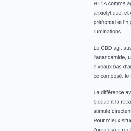
HT1A comme agon
anxiolytique, et
préfrontal et l’
ruminations.
Le CBD agit auss
l’anandamide, u
niveaux bas d’
ce composé, le 
La différence a
bloquent la reca
stimule directem
Pour mieux situer
l’organisme
repl