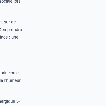
sociale lors
nt sur de
. Comprendre
lace : une
 principale
de l’humeur
nergique 5-