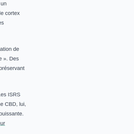
 un
le cortex
es
ation de
e ». Des
préservant
 Les ISRS
Le CBD, lui,
puissante.
sur