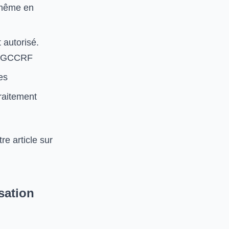
 même en
autorisé.
a DGCCRF
es
raitement
re article sur
isation