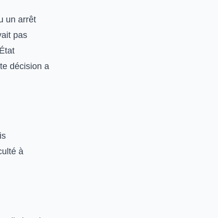
 un arrêt
ait pas
État
te décision a
is
culté à