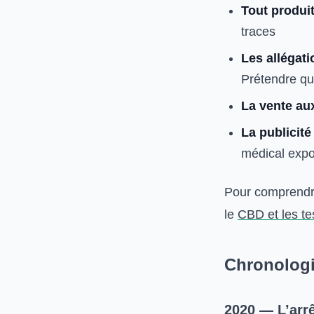
Tout produi
traces
Les allégat
Prétendre qu’
La vente au
La publicit
médical expo
Pour comprendre 
le
CBD et les tes
Chronologie
2020 — L’arr