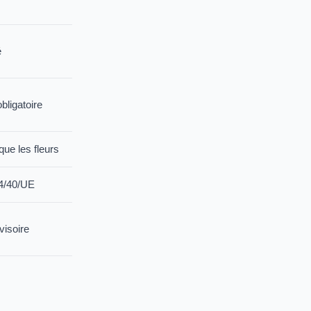
é
bligatoire
ue les fleurs
14/40/UE
visoire