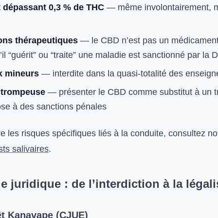
t dépassant 0,3 % de THC
— même involontairement,
ions thérapeutiques
— le CBD n’est pas un médicament 
il “guérit” ou “traite” une maladie est sanctionné par l
x mineurs
— interdite dans la quasi-totalité des enseign
é trompeuse
— présenter le CBD comme substitut à un t
se à des sanctions pénales
les risques spécifiques liés à la conduite, consultez not
ts salivaires
.
 juridique : de l’interdiction à la légal
êt Kanavape (CJUE)