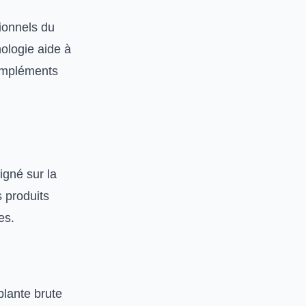
sionnels du
ologie aide à
compléments
igné sur la
 produits
es.
plante brute