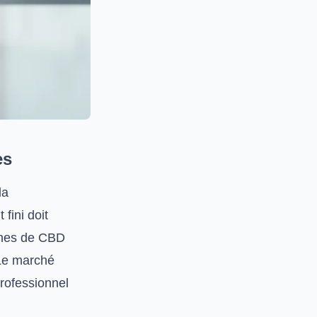
es
la
fini doit
sines de CBD
 Le marché
rofessionnel