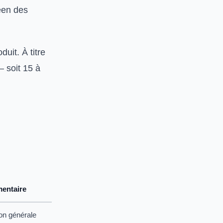
éen des
uit. À titre
 soit 15 à
mentaire
on générale